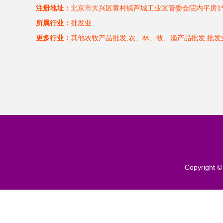
注册地址：
北京市大兴区黄村镇芦城工业区管委会院内平房1
所属行业：
批发业
更多行业：
其他农牧产品批发,农、林、牧、渔产品批发,批发
Copyright 